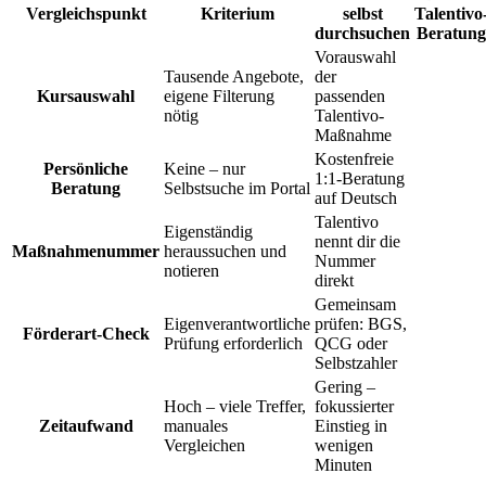
Vergleichspunkt
Kriterium
selbst
Talentivo
durchsuchen
Beratung
Vorauswahl
Tausende Angebote,
der
Kursauswahl
eigene Filterung
passenden
nötig
Talentivo-
Maßnahme
Kostenfreie
Persönliche
Keine – nur
1:1-Beratung
Beratung
Selbstsuche im Portal
auf Deutsch
Talentivo
Eigenständig
nennt dir die
Maßnahmenummer
heraussuchen und
Nummer
notieren
direkt
Gemeinsam
Eigenverantwortliche
prüfen: BGS,
Förderart-Check
Prüfung erforderlich
QCG oder
Selbstzahler
Gering –
Hoch – viele Treffer,
fokussierter
Zeitaufwand
manuales
Einstieg in
Vergleichen
wenigen
Minuten