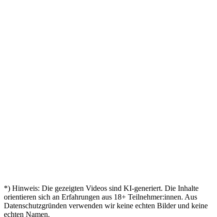
ist da
Dozenten,
"
praxisnah
in der
Endlich
Mein
Caro
„
„
Tobias
Geschaf
"
Tasche
viel
„
"
zertifiziert!
Jonas
SEO-
Abschluss
"
– mein
gelernt
„
Zertifikat
Katrin
Leon
Abschlus
KI-
in der
„
Fatima
Mein
"
ist da!
„
Manager
"
Tasche
Zertifikat
Hat
Sven
„
Mira
–
Markus
"
ist da!
mir
"
Mit 45
geschafft!
„
Bestanden
Türen
„
Aylin
nochmal
Andreas
"
– mein
geöffnet
"
durchgestartet
Zertifikat!
Kevin
Mein
Birgit
"
„
🎓
Zertifikat
Nina
"
ist da
Endlich
„
Tobias
"
zertifiziert!
Leon
*) Hinweis: Die gezeigten Videos sind KI-generiert. Die Inhalte
orientieren sich an Erfahrungen aus
18
+ Teilnehmer:innen. Aus
Datenschutzgründen verwenden wir keine echten Bilder und keine
echten Namen.