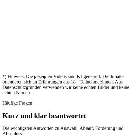
Aylin
nochmal
Andreas
"
– mein
geöffnet
"
durchgestartet
Zertifikat!
Kevin
Birgit
Mein
"
„
🎓
Zertifikat
Nina
"
ist da
Endlich
„
Tobias
"
zertifiziert!
Leon
*) Hinweis: Die gezeigten Videos sind KI-generiert. Die Inhalte
orientieren sich an Erfahrungen aus
18
+ Teilnehmer:innen. Aus
Datenschutzgründen verwenden wir keine echten Bilder und keine
echten Namen.
Häufige Fragen
Kurz und klar beantwortet
Die wichtigsten Antworten zu Auswahl, Ablauf, Förderung und
Abschluss.