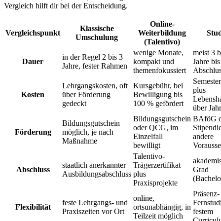
Vergleich hilft dir bei der Entscheidung.
Online-
Klassische
Vergleichspunkt
Weiterbildung
Stu
Umschulung
(Talentivo)
wenige Monate,
meist 3 b
in der Regel 2 bis 3
Dauer
kompakt und
Jahre bi
Jahre, fester Rahmen
themenfokussiert
Abschlu
Semester
Lehrgangskosten, oft
Kursgebühr, bei
plus
Kosten
über Förderung
Bewilligung bis
Lebensh
gedeckt
100 % gefördert
über Jah
Bildungsgutschein
BAföG o
Bildungsgutschein
oder QCG, im
Stipendi
Förderung
möglich, je nach
Einzelfall
andere
Maßnahme
bewilligt
Vorauss
Talentivo-
akademi
staatlich anerkannter
Trägerzertifikat
Abschluss
Grad
Ausbildungsabschluss
plus
(Bachelo
Praxisprojekte
Präsenz-
online,
feste Lehrgangs- und
Fernstud
Flexibilität
ortsunabhängig, in
Praxiszeiten vor Ort
festem
Teilzeit möglich
Curricu