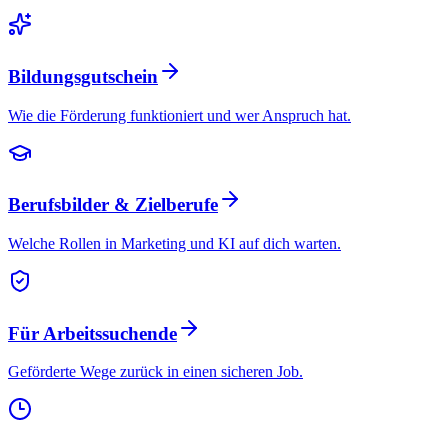
Bildungsgutschein
Wie die Förderung funktioniert und wer Anspruch hat.
Berufsbilder & Zielberufe
Welche Rollen in Marketing und KI auf dich warten.
Für Arbeitssuchende
Geförderte Wege zurück in einen sicheren Job.
Klare
„
Ziele, top
"
Betreuung
Mit 52
„
Hätte
nochmal
„
Daniel