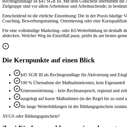
Rechtsgrundlage ist §45 SGB III. Mit dem Gutschein übernimmt die Ag
Zielgruppe sind vor allem Arbeitslose und Arbeitsuchende; in besti
Entscheidend ist die ehrliche Einordnung: Die in der Praxis häufige
Coaching, Bewerbungstraining, Orientierung oder eine Kurzqualifizieru
Für eine vollständige Marketing- oder KI-Weiterbildung ist deshalb
abdecken. Welcher Weg im Einzelfall passt, prüfst du am besten geme
Die Kernpunkte auf einen Blick
§45 SGB III als Rechtsgrundlage für Aktivierung und Eing
100 % Übernahme der Maßnahmekosten, kein Eigenanteil
Ermessensleistung – kein Rechtsanspruch, regional und zeitl
ausgelegt auf kurze Maßnahmen (in der Regel bis zu rund 
für lange Weiterbildungen ist der Bildungsgutschein zustän
AVGS oder Bildungsgutschein?