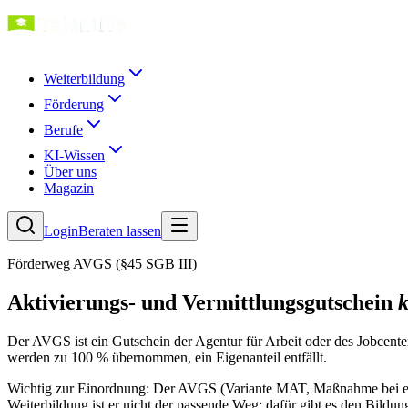
Weiterbildung
Förderung
Berufe
KI-Wissen
Über uns
Magazin
Login
Beraten lassen
Förderweg AVGS (§45 SGB III)
Aktivierungs- und Vermittlungsgutschein
k
Der AVGS ist ein Gutschein der Agentur für Arbeit oder des Jobcen
werden zu 100 % übernommen, ein Eigenanteil entfällt.
Wichtig zur Einordnung: Der AVGS (Variante MAT, Maßnahme bei eine
Weiterbildung ist er nicht der passende Weg; dafür gibt es den Bild