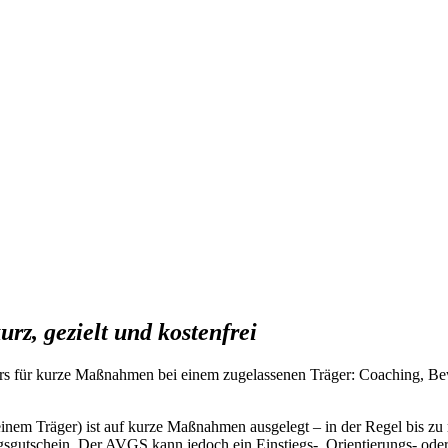
urz, gezielt und kostenfrei
ters für kurze Maßnahmen bei einem zugelassenen Träger: Coaching, B
m Träger) ist auf kurze Maßnahmen ausgelegt – in der Regel bis zu r
ungsgutschein. Der AVGS kann jedoch ein Einstiegs-, Orientierungs- od