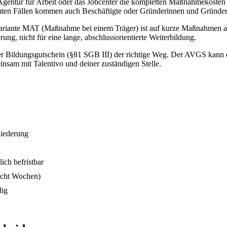
entur für Arbeit oder das Jobcenter die kompletten Maßnahmekosten be
mmten Fällen kommen auch Beschäftigte oder Gründerinnen und Gründer 
 Variante MAT (Maßnahme bei einem Träger) ist auf kurze Maßnahmen aus
ng, nicht für eine lange, abschlussorientierte Weiterbildung.
 der Bildungsgutschein (§81 SGB III) der richtige Weg. Der AVGS kann
insam mit Talentivo und deiner zuständigen Stelle.
liederung
ich befristbar
acht Wochen)
dig