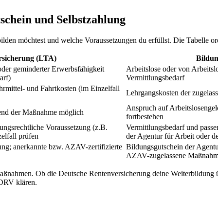
schein und Selbstzahlung
lden möchtest und welche Voraussetzungen du erfüllst. Die Tabelle ord
rsicherung (LTA)
Bildun
 oder geminderter Erwerbsfähigkeit
Arbeitslose oder von Arbeitsl
arf)
Vermittlungsbedarf
rmittel- und Fahrtkosten (im Einzelfall
Lehrgangskosten der zugelas
Anspruch auf Arbeitsloseng
end der Maßnahme möglich
fortbestehen
ungsrechtliche Voraussetzung (z.B.
Vermittlungsbedarf und passe
elfall prüfen
der Agentur für Arbeit oder d
ng; anerkannte bzw. AZAV-zertifizierte
Bildungsgutschein der Agentur
AZAV-zugelassene Maßnah
-Maßnahmen. Ob die Deutsche Rentenversicherung deine Weiterbildun
r DRV klären.