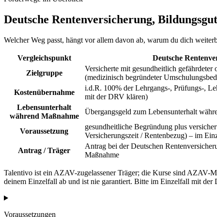
Deutsche Rentenversicherung, Bildungsgut
Welcher Weg passt, hängt vor allem davon ab, warum du dich weiterbi
Vergleichspunkt
Deutsche Rentenve
Versicherte mit gesundheitlich gefährdeter
Zielgruppe
(medizinisch begründeter Umschulungsbed
i.d.R. 100% der Lehrgangs-, Prüfungs-, Leh
Kostenübernahme
mit der DRV klären)
Lebensunterhalt
Übergangsgeld zum Lebensunterhalt währ
während Maßnahme
gesundheitliche Begründung plus versicher
Voraussetzung
Versicherungszeit / Rentenbezug) – im Einz
Antrag bei der Deutschen Rentenversicheru
Antrag / Träger
Maßnahme
Talentivo ist ein AZAV-zugelassener Träger; die Kurse sind AZAV
deinem Einzelfall ab und ist nie garantiert. Bitte im Einzelfall mit de
Voraussetzungen