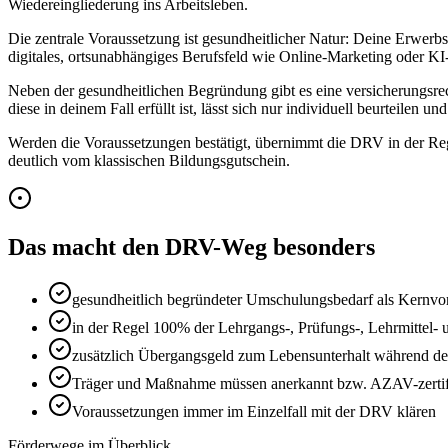
Wiedereingliederung ins Arbeitsleben.
Die zentrale Voraussetzung ist gesundheitlicher Natur: Deine Erwerbs
digitales, ortsunabhängiges Berufsfeld wie Online-Marketing oder KI-
Neben der gesundheitlichen Begründung gibt es eine versicherungsrec
diese in deinem Fall erfüllt ist, lässt sich nur individuell beurteilen u
Werden die Voraussetzungen bestätigt, übernimmt die DRV in der Reg
deutlich vom klassischen Bildungsgutschein.
Das macht den DRV-Weg besonders
gesundheitlich begründeter Umschulungsbedarf als Kernvo
in der Regel 100% der Lehrgangs-, Prüfungs-, Lehrmittel- 
zusätzlich Übergangsgeld zum Lebensunterhalt während 
Träger und Maßnahme müssen anerkannt bzw. AZAV-zertifi
Voraussetzungen immer im Einzelfall mit der DRV klären
Förderwege im Überblick