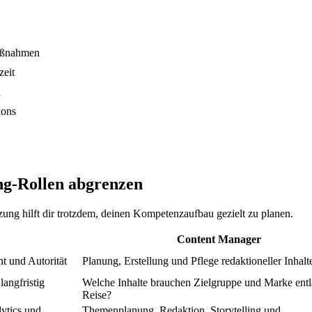
aßnahmen
zeit
n
ions
g-Rollen abgrenzen
ung hilft dir trotzdem, deinen Kompetenzaufbau gezielt zu planen.
Content Manager
t und Autorität
Planung, Erstellung und Pflege redaktioneller Inhalt
angfristig
Welche Inhalte brauchen Zielgruppe und Marke entl
Reise?
ytics und
Themenplanung, Redaktion, Storytelling und