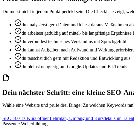
Du musst nicht in jedem Punkt perfekt sein. Die Checkliste zeigt, w
du analysierst gern Daten und leitest daraus Maßnahmen ab
du arbeitest geduldig auf mittel- bis langfristige Ergebnisse 
du verbindest technisches Verständnis mit Sprachgefühl
du kannst Aufgaben nach Aufwand und Wirkung priorisier
du tauschst dich gern mit Redaktion und Entwicklung aus
du bleibst neugierig auf Google-Updates und KI-Trends
Dein nächster Schritt: eine kleine SEO-An
Wähle eine Website und prüfe drei Dinge: Zu welchen Keywords rankt si
SEO-Basics-Kurs öffnen
Lehrplan, Umfang und Kursdetails im Talent
Passende Weiterbildung