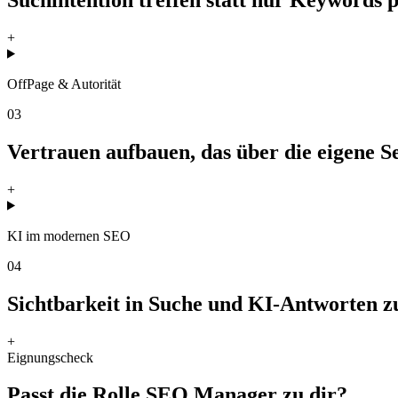
+
OffPage & Autorität
03
Vertrauen aufbauen, das über die eigene Se
+
KI im modernen SEO
04
Sichtbarkeit in Suche und KI-Antworten
+
Eignungscheck
Passt die Rolle SEO Manager zu dir?