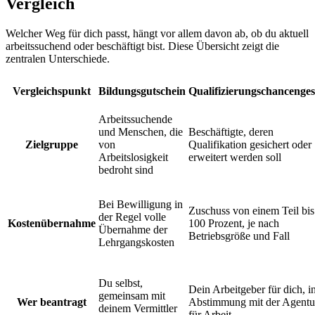
Vergleich
Welcher Weg für dich passt, hängt vor allem davon ab, ob du aktuell
arbeitssuchend oder beschäftigt bist. Diese Übersicht zeigt die
zentralen Unterschiede.
Vergleichspunkt
Bildungsgutschein
Qualifizierungschancenges
Arbeitssuchende
und Menschen, die
Beschäftigte, deren
Zielgruppe
von
Qualifikation gesichert oder
Arbeitslosigkeit
erweitert werden soll
bedroht sind
Bei Bewilligung in
Zuschuss von einem Teil bis
der Regel volle
Kostenübernahme
100 Prozent, je nach
Übernahme der
Betriebsgröße und Fall
Lehrgangskosten
Du selbst,
Dein Arbeitgeber für dich, i
gemeinsam mit
Wer beantragt
Abstimmung mit der Agentu
deinem Vermittler
für Arbeit