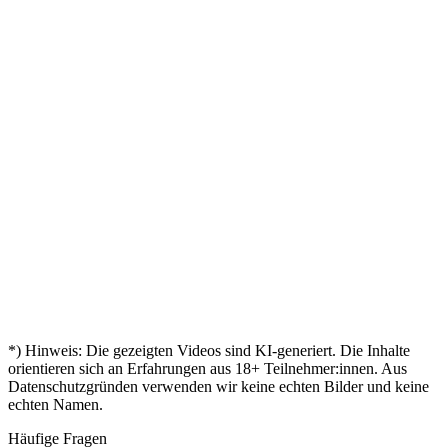
Abschluss
"
gelernt
– mein
„
Zertifikat
Katrin
Leon
Abschlus
KI-
in der
„
Fatima
Mein
"
ist da!
„
Manager
"
Tasche
Zertifikat
Hat
Sven
„
Mira
–
Markus
"
ist da!
mir
"
Mit 45
geschafft!
„
Bestanden
Türen
„
Aylin
nochmal
Andreas
"
– mein
geöffnet
"
durchgestartet
Zertifikat!
Kevin
Birgit
Mein
"
„
🎓
Zertifikat
Nina
"
ist da
Endlich
„
Tobias
"
zertifiziert!
Leon
*) Hinweis: Die gezeigten Videos sind KI-generiert. Die Inhalte
orientieren sich an Erfahrungen aus
18
+ Teilnehmer:innen. Aus
Datenschutzgründen verwenden wir keine echten Bilder und keine
echten Namen.
Häufige Fragen