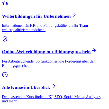
Weiterbildungen für Unternehmen
Informationen für HR und Führungskräfte, die ihr Team
weiterqualifizieren möchten.
Online-Weiterbildung mit Bildungsgutschein
Für Arbeitssuchende: So funktioniert die Förderung über den
Bildungsgutschein.
Klare
„
Ziele, top
"
Betreuung
Mit 52
„
Hätte
nochmal
„
Daniel
Alle Kurse im Überblick
durchgestartet
ich früher
Direkt im
machen
„
Marie
Den passenden Kurs finden – KI, SEO, Social Media, Analytics
Geschafft
"
sollen
Job
„
und mehr.
"
angewendet
Flexibel
„
&
Thomas
Zertifikat
"
zertifiziert!
Tolle
und
„
„