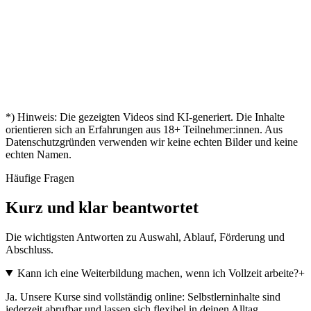
"
ist da
Endlich
„
Tobias
"
zertifiziert!
Leon
*) Hinweis: Die gezeigten Videos sind KI-generiert. Die Inhalte
orientieren sich an Erfahrungen aus
18
+ Teilnehmer:innen. Aus
Datenschutzgründen verwenden wir keine echten Bilder und keine
echten Namen.
Häufige Fragen
Kurz und klar beantwortet
Die wichtigsten Antworten zu Auswahl, Ablauf, Förderung und
Abschluss.
Kann ich eine Weiterbildung machen, wenn ich Vollzeit arbeite?
+
Ja. Unsere Kurse sind vollständig online: Selbstlerninhalte sind
jederzeit abrufbar und lassen sich flexibel in deinen Alltag