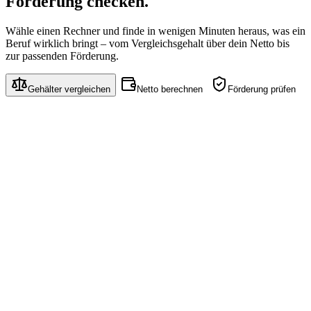
Förderung
checken.
Wähle einen Rechner und finde in wenigen Minuten heraus, was ein
Beruf wirklich bringt – vom Vergleichsgehalt über dein Netto bis
zur passenden Förderung.
Gehälter vergleichen
Netto berechnen
Förderung prüfen
Gehaltsvergleichs-Rechner
Wähle bis zu 3 Berufe und vergleiche Einstiegs-, Median- und
Senior-Gehalt.
Einstieg
Median
Senior
KI-Manager
Performance Marketing Ma…
SEO Manager
Online Marketing Manager
Web- & Marketing-Analyst