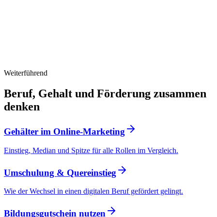
Content Marketing Manager
Social Media Manager
E-Mail-Marketing Manager
Voice-Agent Manager
B2B Marketing Manager
Prompt Engineer
KI-Manager / AI Manager
65.000 €
55.000–75.000 €
Performance Marketing Manager
55.000 €
48.000–62.000 €
Weiterführend
Alle Gehälter im Detail ansehen
Beruf, Gehalt und Förderung zusammen
denken
Gehälter im Online-Marketing
Einstieg, Median und Spitze für alle Rollen im Vergleich.
Umschulung & Quereinstieg
Wie der Wechsel in einen digitalen Beruf gefördert gelingt.
Bildungsgutschein nutzen
Klare
„