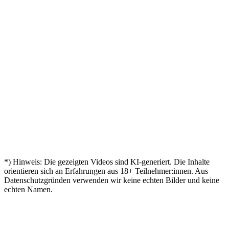
Mein
"
ist da!
„
Manager
"
Tasche
Zertifikat
Hat
Sven
„
Mira
–
Markus
"
ist da!
mir
"
Mit 45
geschafft!
„
Bestanden
Türen
„
nochmal
Aylin
Andreas
"
– mein
geöffnet
"
durchgestartet
Zertifikat!
Kevin
Birgit
Mein
"
„
🎓
Zertifikat
Nina
"
ist da
Endlich
„
Tobias
"
zertifiziert!
Leon
*) Hinweis: Die gezeigten Videos sind KI-generiert. Die Inhalte
orientieren sich an Erfahrungen aus
18
+ Teilnehmer:innen. Aus
Datenschutzgründen verwenden wir keine echten Bilder und keine
echten Namen.