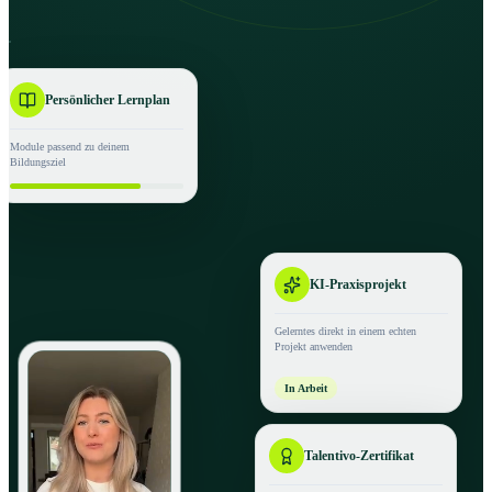
Persönlicher Lernplan
Module passend zu deinem
Bildungsziel
KI-Praxisprojekt
Gelerntes direkt in einem echten
Projekt anwenden
In Arbeit
Talentivo-Zertifikat