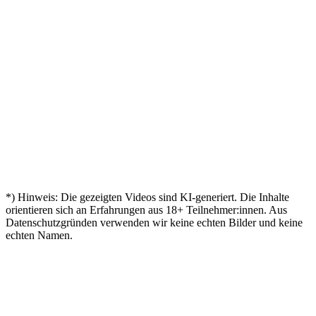
Bestanden
–
Türen
Markus
„
Aylin
"
Mit 45
geschafft!
„
"
– mein
geöffnet
nochmal
Zertifikat!
Andreas
Kevin
"
durchgestartet
Mein
"
„
🎓
Zertifikat
Birgit
Nina
"
ist da
Endlich
„
Tobias
"
zertifiziert!
chluss!
"
Sven
„
Direkt i
Leon
*) Hinweis: Die gezeigten Videos sind KI-generiert. Die Inhalte
orientieren sich an Erfahrungen aus
18
+ Teilnehmer:innen. Aus
Datenschutzgründen verwenden wir keine echten Bilder und keine
echten Namen.