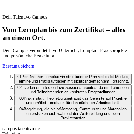
Dein Talentivo Campus
Vom Lernplan bis zum Zertifikat –
alles
an einem Ort.
Dein Campus verbindet Live-Unterricht, Lernpfad, Praxisprojekte
und persönliche Begleitung.
Beratung sichern
→
01
Persönlicher Lernpfad
Ein strukturierter Plan verbindet Module,
Termine und Praxisaufgaben mit sichtbar gemachtem Fortschritt.
02
Live lernen
In festen Live-Sessions arbeitest du mit Lehrenden
und Teilnehmenden an konkreten Fragestellungen.
03
Praxis statt Theorie
Du überträgst das Gelernte auf Projekte
und erhältst Feedback für den nächsten Arbeitsschritt.
04
Begleitung, die bleibt
Mentoring, Community und Materialien
unterstützen dich während der Weiterbildung und beim
Praxistransfer.
campus.talentivo.de
Talentivo
.