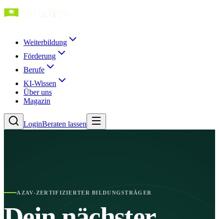
Weiterbildung
Förderung
Berufe
KI-Wissen
Über uns
Magazin
Login
Beraten lassen
AZAV-ZERTIFIZIERTER BILDUNGSTRÄGER
Dein nächster