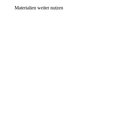
Materialien weiter nutzen
Förderanspruch prüfen
Mehr zur Förderung
AZAV-zugelassener Träger; die konkrete Maßnahme
wird separat geprüft.
Für Arbeitssuchende & Arbeitnehmer
Bildungsgutschein