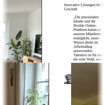
Innovative Lösungen für mein
Geschäft
„
Die praxisnahen
Inhalte und die
flexible Online-
Plattform haben es
unseren Mitarbeitern
ermöglicht, neues
Wissen direkt im
Arbeitsalltag
anzuwenden.
Talentivo ist für uns
die erste Wahl, wenn
es um effektive
Weiterbildung geht!
"
Sarah Knoll
Hice Ladies
Klare
„
Ziele, top
"
Betreuung
Mit 52
„
Hätte