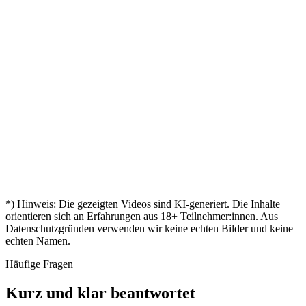
Zertifikat
Hat
Sven
„
Mira
–
Markus
"
ist da!
mir
"
Mit 45
geschafft!
Bestanden
„
Türen
„
Aylin
nochmal
Andreas
"
– mein
geöffnet
"
durchgestartet
Zertifikat!
Kevin
Mein
Birgit
"
„
🎓
Zertifikat
Nina
"
ist da
Endlich
„
Tobias
"
zertifiziert!
Leon
*) Hinweis: Die gezeigten Videos sind KI-generiert. Die Inhalte
orientieren sich an Erfahrungen aus
18
+ Teilnehmer:innen. Aus
Datenschutzgründen verwenden wir keine echten Bilder und keine
echten Namen.
Häufige Fragen
Kurz und klar beantwortet