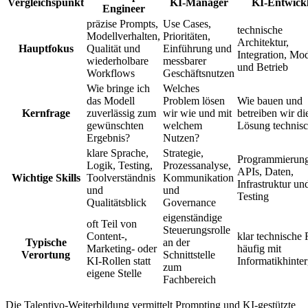
Vergleichspunkt
KI-Manager
KI-Entwick
Engineer
präzise Prompts,
Use Cases,
technische
Modellverhalten,
Prioritäten,
Architektur,
Hauptfokus
Qualität und
Einführung und
Integration, Mod
wiederholbare
messbarer
und Betrieb
Workflows
Geschäftsnutzen
Wie bringe ich
Welches
das Modell
Problem lösen
Wie bauen und
Kernfrage
zuverlässig zum
wir wie und mit
betreiben wir di
gewünschten
welchem
Lösung technis
Ergebnis?
Nutzen?
klare Sprache,
Strategie,
Programmierung
Logik, Testing,
Prozessanalyse,
APIs, Daten,
Wichtige Skills
Toolverständnis
Kommunikation
Infrastruktur un
und
und
Testing
Qualitätsblick
Governance
eigenständige
oft Teil von
Steuerungsrolle
Content-,
klar technische 
Typische
an der
Marketing- oder
häufig mit
Verortung
Schnittstelle
KI-Rollen statt
Informatikhinte
zum
eigene Stelle
Fachbereich
Die Talentivo-Weiterbildung vermittelt Prompting und KI-gestützte