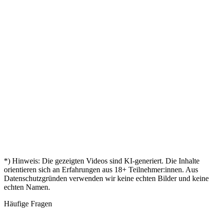
Leon
Abschlus
KI-
in der
„
Mein
"
Fatima
ist da!
„
Manager
"
Tasche
Zertifikat
Hat
Sven
„
Mira
–
Markus
"
ist da!
mir
"
Mit 45
geschafft!
Bestanden
„
Türen
„
Aylin
nochmal
"
– mein
Andreas
geöffnet
"
durchgestartet
Zertifikat!
Kevin
Mein
Birgit
"
„
🎓
Zertifikat
Nina
"
ist da
Endlich
„
Tobias
"
zertifiziert!
Leon
*) Hinweis: Die gezeigten Videos sind KI-generiert. Die Inhalte
orientieren sich an Erfahrungen aus
18
+ Teilnehmer:innen. Aus
Datenschutzgründen verwenden wir keine echten Bilder und keine
echten Namen.
Häufige Fragen