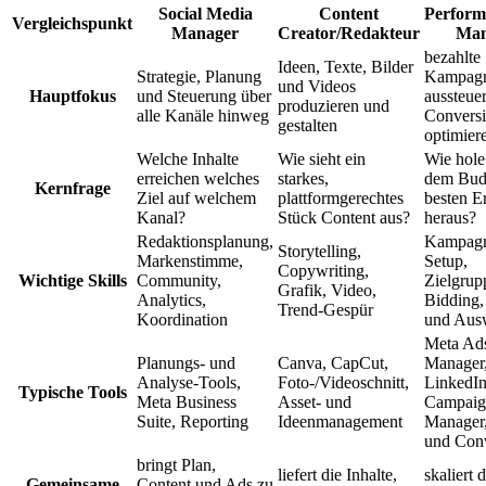
Social Media
Content
Perform
Vergleichspunkt
Manager
Creator/Redakteur
Man
bezahlte
Ideen, Texte, Bilder
Strategie, Planung
Kampag
und Videos
Hauptfokus
und Steuerung über
aussteue
produzieren und
alle Kanäle hinweg
Convers
gestalten
optimier
Welche Inhalte
Wie sieht ein
Wie hole
erreichen welches
starkes,
dem Bud
Kernfrage
Ziel auf welchem
plattformgerechtes
besten E
Kanal?
Stück Content aus?
heraus?
Redaktionsplanung,
Kampag
Storytelling,
Markenstimme,
Setup,
Copywriting,
Wichtige Skills
Community,
Zielgrup
Grafik, Video,
Analytics,
Bidding,
Trend-Gespür
Koordination
und Aus
Meta Ad
Planungs- und
Canva, CapCut,
Manager
Analyse-Tools,
Foto-/Videoschnitt,
LinkedI
Typische Tools
Meta Business
Asset- und
Campaig
Suite, Reporting
Ideenmanagement
Manager,
und Con
bringt Plan,
liefert die Inhalte,
skaliert d
Gemeinsame
Content und Ads zu