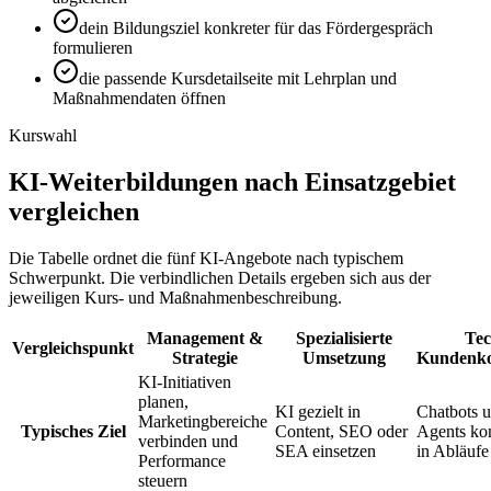
dein Bildungsziel konkreter für das Fördergespräch
formulieren
die passende Kursdetailseite mit Lehrplan und
Maßnahmendaten öffnen
Kurswahl
KI-Weiterbildungen nach Einsatzgebiet
vergleichen
Die Tabelle ordnet die fünf KI-Angebote nach typischem
Schwerpunkt. Die verbindlichen Details ergeben sich aus der
jeweiligen Kurs- und Maßnahmenbeschreibung.
Management &
Spezialisierte
Tec
Vergleichspunkt
Strategie
Umsetzung
Kundenk
KI-Initiativen
planen,
KI gezielt in
Chatbots 
Marketingbereiche
Typisches Ziel
Content, SEO oder
Agents ko
verbinden und
SEA einsetzen
in Abläufe
Performance
steuern