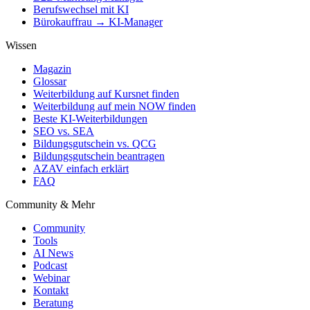
Berufswechsel mit KI
Bürokauffrau → KI-Manager
Wissen
Magazin
Glossar
Weiterbildung auf Kursnet finden
Weiterbildung auf mein NOW finden
Beste KI-Weiterbildungen
SEO vs. SEA
Bildungsgutschein vs. QCG
Bildungsgutschein beantragen
AZAV einfach erklärt
FAQ
Community & Mehr
Community
Tools
AI News
Podcast
Webinar
Kontakt
Beratung