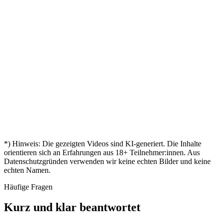
Mira
–
Markus
"
ist da!
mir
"
Mit 45
geschafft!
„
Bestanden
Türen
„
Aylin
nochmal
Andreas
"
– mein
geöffnet
"
durchgestartet
Zertifikat!
Kevin
Mein
Birgit
"
„
🎓
Zertifikat
Nina
"
ist da
Endlich
„
Tobias
"
zertifiziert!
Leon
*) Hinweis: Die gezeigten Videos sind KI-generiert. Die Inhalte
orientieren sich an Erfahrungen aus
18
+ Teilnehmer:innen. Aus
Datenschutzgründen verwenden wir keine echten Bilder und keine
echten Namen.
Häufige Fragen
Kurz und klar beantwortet