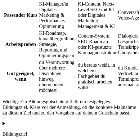
KI-Manager/in
KI-Content, Next-
Digitales
Level SEO mit KI
Conversat
Passender Kurs
Marketing &
oder Digitales
Voice-Age
Performance-
Marketing
Optimierung
Management & KI
KI-Roadmap,
Content-System,
Dialogkon
kanalübergreifende
SEO-Roadmap
Gesprächsl
Arbeitsproben
Strategie,
oder KI-gestützte
Transkript
Reporting und
Kampagnenstruktur
Übergabe
Optimierungsplan
du Verantwortung
du bereits weißt, in
über mehrere
du Kunden
welchem
Gut geeignet,
Disziplinen
Vertrieb o
Fachgebiet du
wenn
hinweg
Terminpro
praktisch arbeiten
übernehmen
automatisi
willst
möchtest
Wichtig: Ein Bildungsgutschein gilt für ein festgelegtes
Bildungsziel. Kläre vor der Anmeldung, ob die konkrete Maßnahme
zu diesem Ziel und zu den Vorgaben auf deinem Gutschein passt.
Bildungsziel