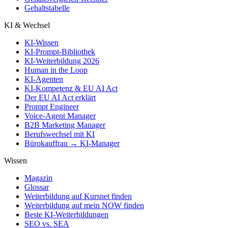
Gehaltstabelle
KI & Wechsel
KI-Wissen
KI-Prompt-Bibliothek
KI-Weiterbildung 2026
Human in the Loop
KI-Agenten
KI-Kompetenz & EU AI Act
Der EU AI Act erklärt
Prompt Engineer
Voice-Agent Manager
B2B Marketing Manager
Berufswechsel mit KI
Bürokauffrau → KI-Manager
Wissen
Magazin
Glossar
Weiterbildung auf Kursnet finden
Weiterbildung auf mein NOW finden
Beste KI-Weiterbildungen
SEO vs. SEA