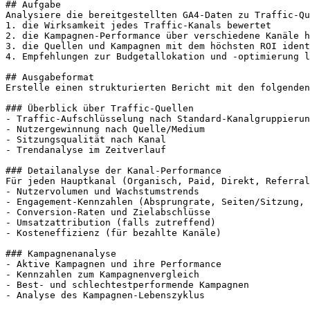
## Aufgabe

Analysiere die bereitgestellten GA4-Daten zu Traffic-Qu
1. die Wirksamkeit jedes Traffic-Kanals bewertet

2. die Kampagnen-Performance über verschiedene Kanäle h
3. die Quellen und Kampagnen mit dem höchsten ROI ident
4. Empfehlungen zur Budgetallokation und -optimierung l
## Ausgabeformat

Erstelle einen strukturierten Bericht mit den folgenden
### Überblick über Traffic-Quellen

- Traffic-Aufschlüsselung nach Standard-Kanalgruppierun
- Nutzergewinnung nach Quelle/Medium

- Sitzungsqualität nach Kanal

- Trendanalyse im Zeitverlauf

### Detailanalyse der Kanal-Performance

Für jeden Hauptkanal (Organisch, Paid, Direkt, Referral
- Nutzervolumen und Wachstumstrends

- Engagement-Kennzahlen (Absprungrate, Seiten/Sitzung, 
- Conversion-Raten und Zielabschlüsse

- Umsatzattribution (falls zutreffend)

- Kosteneffizienz (für bezahlte Kanäle)

### Kampagnenanalyse

- Aktive Kampagnen und ihre Performance

- Kennzahlen zum Kampagnenvergleich

- Best- und schlechtestperformende Kampagnen

- Analyse des Kampagnen-Lebenszyklus
