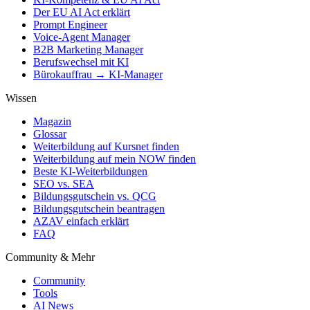
Der EU AI Act erklärt
Prompt Engineer
Voice-Agent Manager
B2B Marketing Manager
Berufswechsel mit KI
Bürokauffrau → KI-Manager
Wissen
Magazin
Glossar
Weiterbildung auf Kursnet finden
Weiterbildung auf mein NOW finden
Beste KI-Weiterbildungen
SEO vs. SEA
Bildungsgutschein vs. QCG
Bildungsgutschein beantragen
AZAV einfach erklärt
FAQ
Community & Mehr
Community
Tools
AI News