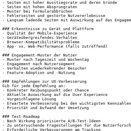
- Seiten mit hoher Ausstiegsrate und deren Gründe

- Seiten mit hohen Absprungraten

- Muster bei Formularabbrüchen

- Fehlerseiten und gestörte Nutzererlebnisse

- Langsam ladende Seiten mit Auswirkung auf das Engagem
### Erkenntnisse zu Gerät und Plattform

- Qualität der Mobile-Experience

- Geräteübergreifendes Verhalten

- Browser-Kompatibilitätsprobleme

- App- vs. Web-Performance (falls zutreffend)

### Engagement-Muster der Nutzer

- Muster nach Tageszeit und Wochentag

- Engagement nach Nutzersegment

- Verhalten wiederkehrender Besucher

- Feature-Adoption und -Nutzung

### Empfehlungen zur UX-Verbesserung

Gib für jede Empfehlung an:

- Konkreter Reibungspunkt oder Chance

- Aktuelle Auswirkung auf die User Experience

- Vorgeschlagene Lösung

- Erwartete Verbesserung bei den wichtigsten Kennzahlen

- Priorität und Aufwand der Umsetzung

### Test-Roadmap

- Nach Wirkung priorisierte A/B-Test-Ideen

- Zu untersuchende Fragestellungen für die Nutzerforsch
- Erforderliche Verbesserungen am Tracking
