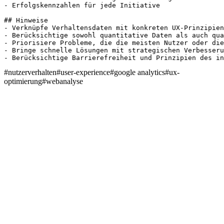
- Erfolgskennzahlen für jede Initiative

## Hinweise

- Verknüpfe Verhaltensdaten mit konkreten UX-Prinzipien

- Berücksichtige sowohl quantitative Daten als auch qua
- Priorisiere Probleme, die die meisten Nutzer oder die
- Bringe schnelle Lösungen mit strategischen Verbesseru
- Berücksichtige Barrierefreiheit und Prinzipien des in
#
nutzerverhalten
#
user-experience
#
google analytics
#
ux-
optimierung
#
webanalyse