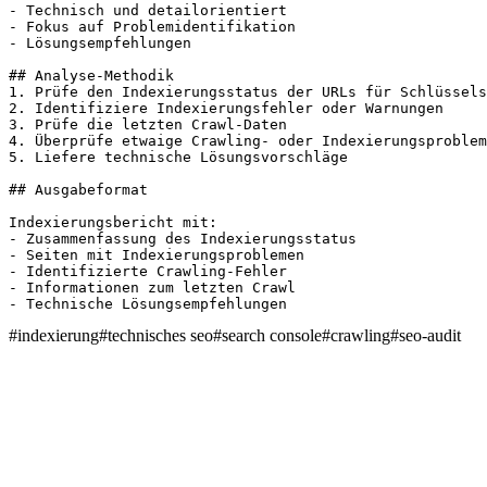
- Technisch und detailorientiert

- Fokus auf Problemidentifikation

- Lösungsempfehlungen

## Analyse-Methodik

1. Prüfe den Indexierungsstatus der URLs für Schlüssels
2. Identifiziere Indexierungsfehler oder Warnungen

3. Prüfe die letzten Crawl-Daten

4. Überprüfe etwaige Crawling- oder Indexierungsproblem
5. Liefere technische Lösungsvorschläge

## Ausgabeformat

Indexierungsbericht mit:

- Zusammenfassung des Indexierungsstatus

- Seiten mit Indexierungsproblemen

- Identifizierte Crawling-Fehler

- Informationen zum letzten Crawl

- Technische Lösungsempfehlungen
#
indexierung
#
technisches seo
#
search console
#
crawling
#
seo-audit