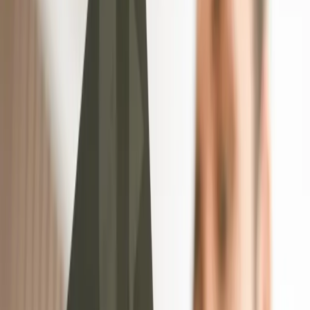
nationale Weiterbildungsportal
mein NOW
(mein-now.de) ist seit 2024 das zentrale
nationale Online-Portal für Weiterbildung in Deutschland.
Getragen wird es gemeinsam von Bund und allen 16
Bundesländern – ein klares Signal, dass hier langfristig
investiert wird. Das Portal bündelt deutlich mehr als nur eine
Kursdatenbank:
Kurssuche:
Filterbar nach Thema, Format (Präsenz,
Online, Blended), Zielgruppe, Förderbarkeit und AZAV-
Zulassung.
Online-Tests:
Kompetenzcheck, um eigene Stärken und
Lernfelder besser einschätzen zu können.
Perspektiven und Berufe:
Informationen zu