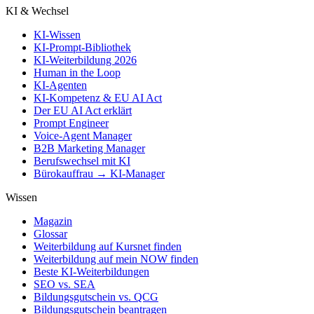
KI & Wechsel
KI-Wissen
KI-Prompt-Bibliothek
KI-Weiterbildung 2026
Human in the Loop
KI-Agenten
KI-Kompetenz & EU AI Act
Der EU AI Act erklärt
Prompt Engineer
Voice-Agent Manager
B2B Marketing Manager
Berufswechsel mit KI
Bürokauffrau → KI-Manager
Wissen
Magazin
Glossar
Weiterbildung auf Kursnet finden
Weiterbildung auf mein NOW finden
Beste KI-Weiterbildungen
SEO vs. SEA
Bildungsgutschein vs. QCG
Bildungsgutschein beantragen