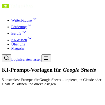
Weiterbildung
Förderung
Berufe
KI-Wissen
Über uns
Magazin
Login
Beraten lassen
KI-Prompt-Vorlagen für
Google Sheets
5
kostenlose Prompt
s
für
Google Sheets
– kopieren, in Claude oder
ChatGPT öffnen und direkt loslegen.