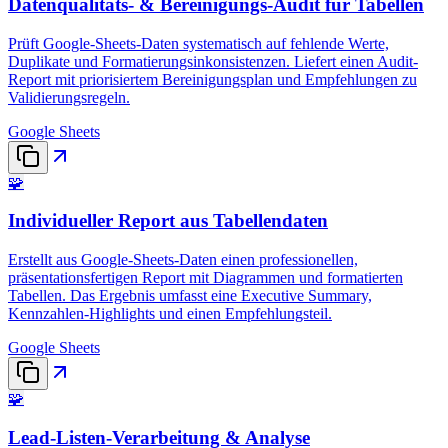
Datenqualitäts- & Bereinigungs-Audit für Tabellen
Prüft Google-Sheets-Daten systematisch auf fehlende Werte,
Duplikate und Formatierungsinkonsistenzen. Liefert einen Audit-
Report mit priorisiertem Bereinigungsplan und Empfehlungen zu
Validierungsregeln.
Google Sheets
🧩
Individueller Report aus Tabellendaten
Erstellt aus Google-Sheets-Daten einen professionellen,
präsentationsfertigen Report mit Diagrammen und formatierten
Tabellen. Das Ergebnis umfasst eine Executive Summary,
Kennzahlen-Highlights und einen Empfehlungsteil.
Google Sheets
🧩
Lead-Listen-Verarbeitung & Analyse