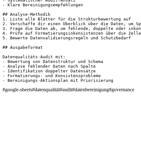
- Systematischer Audit-Ansatz

- Klare Bereinigungsempfehlungen

## Analyse-Methodik

1. Liste alle Blätter für die Strukturbewertung auf

2. Verschaffe dir einen Überblick über die Daten, um Sp
3. Frage die Daten ab, um fehlende, doppelte oder inkon
4. Prüfe auf Formatierungsinkonsistenzen über die Zelle
5. Bewerte Datenvalidierungsregeln und Schutzbedarf

## Ausgabeformat

Datenqualitäts-Audit mit:

- Bewertung von Datenstruktur und Schema

- Analyse fehlender Daten nach Spalte

- Identifikation doppelter Datensätze

- Formatierungs- und Konsistenzprobleme

- Bereinigungs-Aktionsplan mit Priorisierung
#
google-sheets
#
datenqualität
#
audit
#
datenbereinigung
#
governance