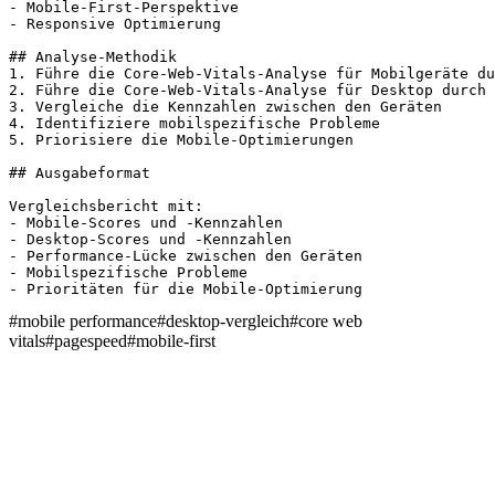
- Mobile-First-Perspektive

- Responsive Optimierung

## Analyse-Methodik

1. Führe die Core-Web-Vitals-Analyse für Mobilgeräte du
2. Führe die Core-Web-Vitals-Analyse für Desktop durch

3. Vergleiche die Kennzahlen zwischen den Geräten

4. Identifiziere mobilspezifische Probleme

5. Priorisiere die Mobile-Optimierungen

## Ausgabeformat

Vergleichsbericht mit:

- Mobile-Scores und -Kennzahlen

- Desktop-Scores und -Kennzahlen

- Performance-Lücke zwischen den Geräten

- Mobilspezifische Probleme

- Prioritäten für die Mobile-Optimierung
#
mobile performance
#
desktop-vergleich
#
core web
vitals
#
pagespeed
#
mobile-first