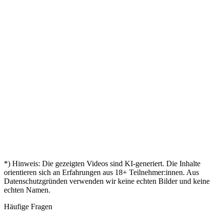
Katrin
Leon
Abschlus
KI-
in der
„
Fatima
Mein
"
ist da!
„
Manager
"
Tasche
Zertifikat
Hat
Sven
„
Mira
–
Markus
"
ist da!
mir
"
Mit 45
geschafft!
Bestanden
„
Türen
„
Aylin
nochmal
Andreas
"
– mein
geöffnet
"
durchgestartet
Zertifikat!
Kevin
Mein
Birgit
"
„
🎓
Zertifikat
Nina
"
ist da
Endlich
„
Tobias
"
zertifiziert!
Leon
*) Hinweis: Die gezeigten Videos sind KI-generiert. Die Inhalte
orientieren sich an Erfahrungen aus
18
+ Teilnehmer:innen. Aus
Datenschutzgründen verwenden wir keine echten Bilder und keine
echten Namen.
Häufige Fragen