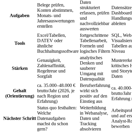
Daten
Belege prüfen,
strukturiert
Datensätze
Konten abstimmen,
erfassen, prüfen
Dashboard
Aufgaben
Monats- und
und
Handlungs
Jahresauswertungen
nachvollziehbar
ableiten
erstellen
auswerten
Excel/Tabellen,
fortgeschrittene
SQL, Web-
DATEV oder
Tabellenarbeit,
Visualisie
Tools
ähnliche
Formeln und
Tabellen au
Buchhaltungssoftware
logisches Filtern
Niveau
analytisches
Genauigkeit,
Mustererk
Denken und
Zahlenaffinität,
kritisches 
Stärken
sauberer
Regeltreue und
und Storyte
Umgang mit
Sorgfalt
Daten
Datenqualität
ca. 35.000–48.000 €
Berufserfahrung
ca. 40.000
Gehalt
brutto/Jahr (2026, je
wirkt sich
brutto/Jahr
(Orientierung)
nach Region und
positiv auf den
Erfahrung 
Erfahrung)
Einstieg aus
Status quo festhalten:
Weiterbildung
Arbeitspro
Welche
in Webanalyse,
und auf ers
Nächster Schritt
Datenaufgaben
Daten und
Analyst-Ro
machst du schon
Tracking
bewerben
gern?
absolvieren