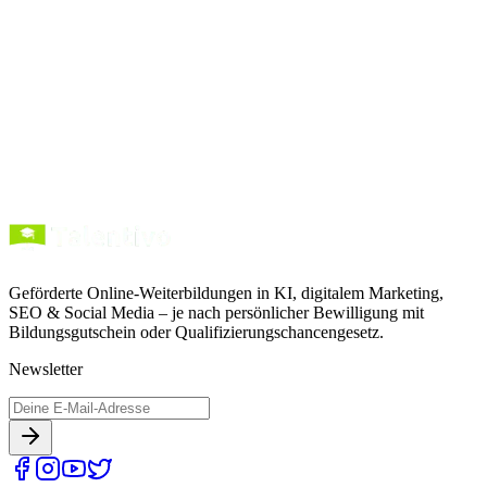
mein NOW vs. KURSNET: So findest du 2026 die
richtige geförderte Weiterbildung
KURSNET oder mein NOW – wo suchst du 2026 nach einer
geförderten Weiterbildung mit Bildungsgutschein? Wir erklären den
Unterschied, zeigen…
26. Juni 2026
·
6
Min. Lesezeit
Geförderte Online-Weiterbildungen in KI, digitalem Marketing,
SEO & Social Media – je nach persönlicher Bewilligung mit
Bildungsgutschein oder Qualifizierungschancengesetz.
Newsletter