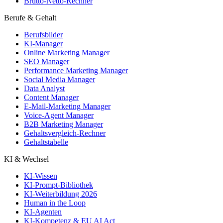
Brutto-Netto-Rechner
Berufe & Gehalt
Berufsbilder
KI-Manager
Online Marketing Manager
SEO Manager
Performance Marketing Manager
Social Media Manager
Data Analyst
Content Manager
E-Mail-Marketing Manager
Voice-Agent Manager
B2B Marketing Manager
Gehaltsvergleich-Rechner
Gehaltstabelle
KI & Wechsel
KI-Wissen
KI-Prompt-Bibliothek
KI-Weiterbildung 2026
Human in the Loop
KI-Agenten
KI-Kompetenz & EU AI Act