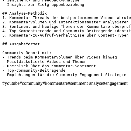
- Sentiment- und Feedback-Analyse

- Insights zur Zielgruppenbeziehung

## Analyse-Methodik

1. Kommentar-Threads der bestperformenden Videos abrufe
2. Kommentarvolumen und Interaktionsmuster analysieren

3. Sentiment und häufige Themen der Kommentare überprüf
4. Top-Kommentierende und Community-Beitragende identif
5. Kommentar-zu-Aufruf-Verhältnisse über Content-Typen 
## Ausgabeformat

Community-Report mit:

- Trends beim Kommentarvolumen über Videos hinweg

- Meistdiskutierte Videos und Themen

- Überblick über das Kommentar-Sentiment

- Top-Community-Beitragende

- Empfehlungen für die Community-Engagement-Strategie
#
youtube
#
community
#
kommentare
#
sentiment-analyse
#
engagement