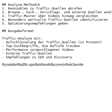
## Analyse-Methodik

1. Kennzahlen zu Traffic-Quellen abrufen

2. Browse-, Such-, Vorschlags- und externe Quellen anal
3. Traffic-Muster über Videos hinweg vergleichen

4. Besonders wertvolle Traffic-Quellen identifizieren

5. Optimierungsempfehlungen geben

## Ausgabeformat

Traffic-Analyse mit:

- Aufschlüsselung der Traffic-Quellen (in Prozent)

- Top-Suchbegriffe, die Aufrufe treiben

- Performance vorgeschlagener Videos

- Externe Traffic-Quellen

- Empfehlungen zu SEO und Discovery
#
youtube
#
traffic-quellen
#
seo
#
discovery
#
reichweite