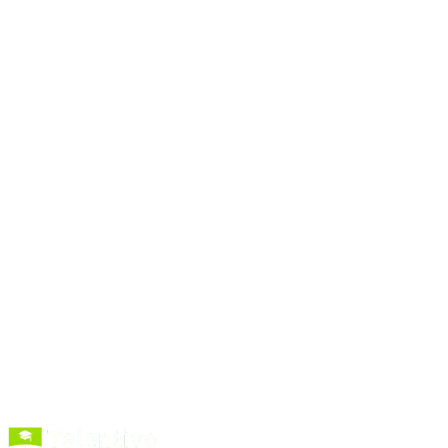
#
facebook ads
#
wochenbericht
#
reporting
#
kpi
Zum Prompt
Prompts
kopieren
Kurse entdecken
Förderung verstehen