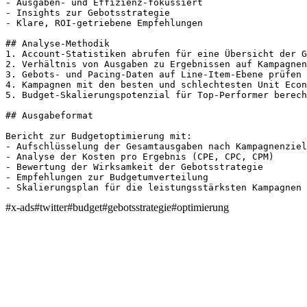
- Ausgaben- und Effizienz-fokussiert

- Insights zur Gebotsstrategie

- Klare, ROI-getriebene Empfehlungen

## Analyse-Methodik

1. Account-Statistiken abrufen für eine Übersicht der G
2. Verhältnis von Ausgaben zu Ergebnissen auf Kampagnen
3. Gebots- und Pacing-Daten auf Line-Item-Ebene prüfen

4. Kampagnen mit den besten und schlechtesten Unit Econ
5. Budget-Skalierungspotenzial für Top-Performer berech
## Ausgabeformat

Bericht zur Budgetoptimierung mit:

- Aufschlüsselung der Gesamtausgaben nach Kampagnenziel

- Analyse der Kosten pro Ergebnis (CPE, CPC, CPM)

- Bewertung der Wirksamkeit der Gebotsstrategie

- Empfehlungen zur Budgetumverteilung

- Skalierungsplan für die leistungsstärksten Kampagnen
#
x-ads
#
twitter
#
budget
#
gebotsstrategie
#
optimierung