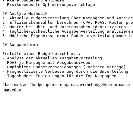
- Klare Budgetempfehlungen

- Risikobewusste Optimierungsvorschläge

## Analyse-Methodik

1. Aktuelle Budgetverteilung über Kampagnen und Anzeige
2. Effizienzkennzahlen berechnen (CPA, ROAS, Kosten pro
3. Muster bei Über- und Unterausgaben identifizieren

4. Tägliche/wöchentliche Ausgabenverteilung analysieren

5. Mögliche Ergebnisse einer Budgetumverteilung modelli
## Ausgabeformat

Erstelle einen Budgetbericht mit:

- Analyse der aktuellen Ausgabenverteilung

- ROAS je Kampagne mit Ausgabenniveau

- Empfohlene Budgetverschiebungen (konkrete Beträge)

- Prognostizierte Verbesserung durch die Umverteilung

- Tagesbudget-Empfehlungen für die Top-Kampagnen
#
facebook ads
#
budgetoptimierung
#
roas
#
werbebudget
#
performance
marketing