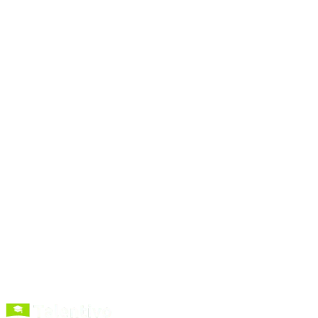
#
facebook ads
#
wochenbericht
#
reporting
#
kpi
Zum Prompt
Prompts
kopieren
Kurse entdecken
Förderung verstehen