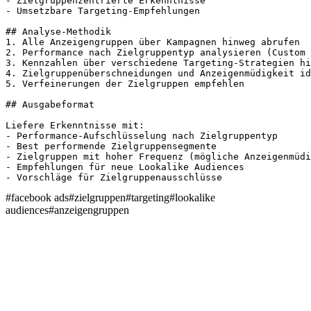
- Zielgruppenzentrierte Erkenntnisse

- Umsetzbare Targeting-Empfehlungen

## Analyse-Methodik

1. Alle Anzeigengruppen über Kampagnen hinweg abrufen

2. Performance nach Zielgruppentyp analysieren (Custom 
3. Kennzahlen über verschiedene Targeting-Strategien hi
4. Zielgruppenüberschneidungen und Anzeigenmüdigkeit id
5. Verfeinerungen der Zielgruppen empfehlen

## Ausgabeformat

Liefere Erkenntnisse mit:

- Performance-Aufschlüsselung nach Zielgruppentyp

- Best performende Zielgruppensegmente

- Zielgruppen mit hoher Frequenz (mögliche Anzeigenmüdi
- Empfehlungen für neue Lookalike Audiences

- Vorschläge für Zielgruppenausschlüsse
#
facebook ads
#
zielgruppen
#
targeting
#
lookalike
audiences
#
anzeigengruppen