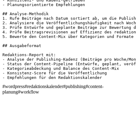
- Konsistenz- und Kadenz-getrieben

- Planungsorientierte Empfehlungen

## Analyse-Methodik

1. Rufe Beiträge nach Datum sortiert ab, um die Publish
2. Analysiere die Veröffentlichungshäufigkeit nach Woch
3. Prüfe Entwürfe und geplante Beiträge zur Bewertung d
4. Prüfe Beitragsrevisionen auf Effizienz des redaktion
5. Bewerte den Content-Mix über Kategorien und Formate 
## Ausgabeformat

Redaktions-Report mit:

- Analyse der Publishing-Kadenz (Beiträge pro Woche/Mon
- Status der Content-Pipeline (Entwürfe, geplant, veröf
- Kategorieabdeckung und Balance des Content-Mix

- Konsistenz-Score für die Veröffentlichung

- Empfehlungen für den Redaktionskalender
#
wordpress
#
redaktionskalender
#
publishing
#
content-
planung
#
workflow