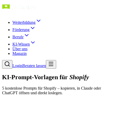
Weiterbildung
Förderung
Berufe
KI-Wissen
Über uns
Magazin
Login
Beraten lassen
KI-Prompt-Vorlagen für
Shopify
5
kostenlose Prompt
s
für
Shopify
– kopieren, in Claude oder
ChatGPT öffnen und direkt loslegen.