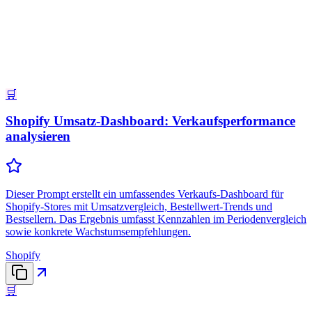
🛒
Shopify Umsatz-Dashboard: Verkaufsperformance
analysieren
Dieser Prompt erstellt ein umfassendes Verkaufs-Dashboard für
Shopify-Stores mit Umsatzvergleich, Bestellwert-Trends und
Bestsellern. Das Ergebnis umfasst Kennzahlen im Periodenvergleich
sowie konkrete Wachstumsempfehlungen.
Shopify
🛒