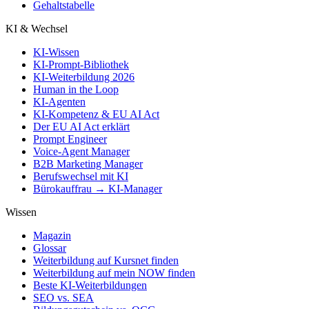
Gehaltstabelle
KI & Wechsel
KI-Wissen
KI-Prompt-Bibliothek
KI-Weiterbildung 2026
Human in the Loop
KI-Agenten
KI-Kompetenz & EU AI Act
Der EU AI Act erklärt
Prompt Engineer
Voice-Agent Manager
B2B Marketing Manager
Berufswechsel mit KI
Bürokauffrau → KI-Manager
Wissen
Magazin
Glossar
Weiterbildung auf Kursnet finden
Weiterbildung auf mein NOW finden
Beste KI-Weiterbildungen
SEO vs. SEA