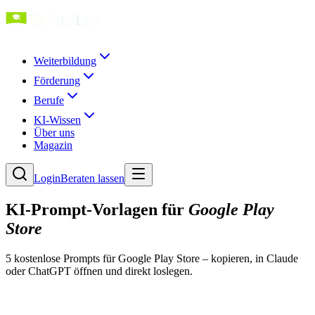
Weiterbildung
Förderung
Berufe
KI-Wissen
Über uns
Magazin
Login
Beraten lassen
KI-Prompt-Vorlagen für
Google Play
Store
5
kostenlose Prompt
s
für
Google Play Store
– kopieren, in Claude
oder ChatGPT öffnen und direkt loslegen.