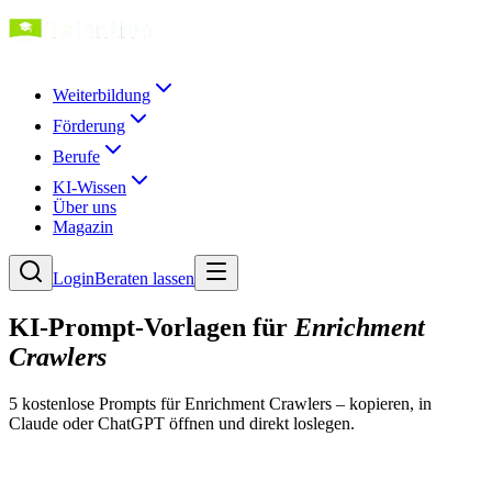
Weiterbildung
Förderung
Berufe
KI-Wissen
Über uns
Magazin
Login
Beraten lassen
KI-Prompt-Vorlagen für
Enrichment
Crawlers
5
kostenlose Prompt
s
für
Enrichment Crawlers
– kopieren, in
Claude oder ChatGPT öffnen und direkt loslegen.