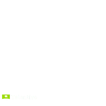
vollständigen Prompt-
Bibliothek
Prompts
kopieren
Kurse entdecken
Förderung verstehen