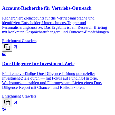
Account-Recherche für Vertriebs-Outreach
Recherchiert Zielaccounts für die Vertriebsansprache und
identifiziert Entscheider, Unternehmens-Trigger und
Personalisierungsansätze. Das Ergebnis ist ein Research-Briefing
mit konkreten Gesprächsaufhängern und Outreach-Empfehlungen.
Enrichment Crawlers
🧩
Due Diligence für Investment-Ziele
Führt eine vorläufige Due-Diligence-Prüfung potenzieller
Investment-Ziele durch — mit Fokus auf Funding-Historie,
Wachstumskennzahlen und Führungsteam. Liefert einen Due-
Diligence-Report mit Chancen und Risikofaktoren.
Enrichment Crawlers
🧩