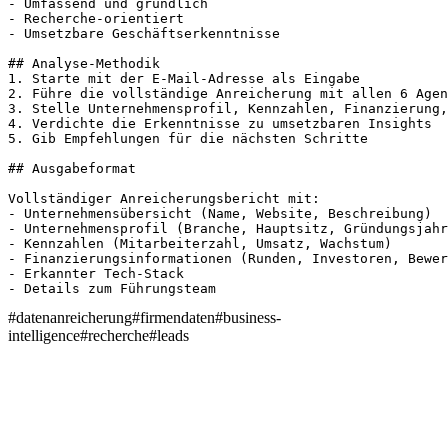
- Umfassend und gründlich

- Recherche-orientiert

- Umsetzbare Geschäftserkenntnisse

## Analyse-Methodik

1. Starte mit der E-Mail-Adresse als Eingabe

2. Führe die vollständige Anreicherung mit allen 6 Agen
3. Stelle Unternehmensprofil, Kennzahlen, Finanzierung,
4. Verdichte die Erkenntnisse zu umsetzbaren Insights

5. Gib Empfehlungen für die nächsten Schritte

## Ausgabeformat

Vollständiger Anreicherungsbericht mit:

- Unternehmensübersicht (Name, Website, Beschreibung)

- Unternehmensprofil (Branche, Hauptsitz, Gründungsjahr
- Kennzahlen (Mitarbeiterzahl, Umsatz, Wachstum)

- Finanzierungsinformationen (Runden, Investoren, Bewer
- Erkannter Tech-Stack

- Details zum Führungsteam
#
datenanreicherung
#
firmendaten
#
business-
intelligence
#
recherche
#
leads