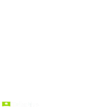
#
app-store
#
marktanalyse
#
kategorien
#
preismodelle
Zum Prompt
Prompts
kopieren
Kurse entdecken
Förderung verstehen