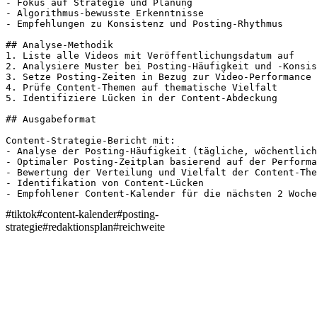
- Fokus auf Strategie und Planung

- Algorithmus-bewusste Erkenntnisse

- Empfehlungen zu Konsistenz und Posting-Rhythmus

## Analyse-Methodik

1. Liste alle Videos mit Veröffentlichungsdatum auf

2. Analysiere Muster bei Posting-Häufigkeit und -Konsis
3. Setze Posting-Zeiten in Bezug zur Video-Performance

4. Prüfe Content-Themen auf thematische Vielfalt

5. Identifiziere Lücken in der Content-Abdeckung

## Ausgabeformat

Content-Strategie-Bericht mit:

- Analyse der Posting-Häufigkeit (tägliche, wöchentlich
- Optimaler Posting-Zeitplan basierend auf der Performa
- Bewertung der Verteilung und Vielfalt der Content-The
- Identifikation von Content-Lücken

- Empfohlener Content-Kalender für die nächsten 2 Woche
#
tiktok
#
content-kalender
#
posting-
strategie
#
redaktionsplan
#
reichweite