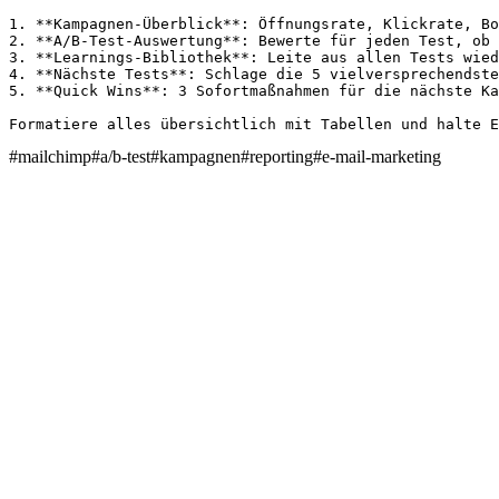
1. **Kampagnen-Überblick**: Öffnungsrate, Klickrate, Bo
2. **A/B-Test-Auswertung**: Bewerte für jeden Test, ob 
3. **Learnings-Bibliothek**: Leite aus allen Tests wied
4. **Nächste Tests**: Schlage die 5 vielversprechendste
5. **Quick Wins**: 3 Sofortmaßnahmen für die nächste Ka
Formatiere alles übersichtlich mit Tabellen und halte E
#
mailchimp
#
a/b-test
#
kampagnen
#
reporting
#
e-mail-marketing