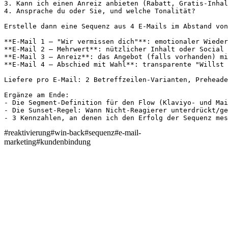
3. Kann ich einen Anreiz anbieten (Rabatt, Gratis-Inhal
4. Ansprache du oder Sie, und welche Tonalität?

Erstelle dann eine Sequenz aus 4 E-Mails im Abstand von
**E-Mail 1 – "Wir vermissen dich"**: emotionaler Wieder
**E-Mail 2 – Mehrwert**: nützlicher Inhalt oder Social 
**E-Mail 3 – Anreiz**: das Angebot (falls vorhanden) mi
**E-Mail 4 – Abschied mit Wahl**: transparente "Willst 
Liefere pro E-Mail: 2 Betreffzeilen-Varianten, Preheade
Ergänze am Ende:

- Die Segment-Definition für den Flow (Klaviyo- und Mai
- Die Sunset-Regel: Wann Nicht-Reagierer unterdrückt/ge
- 3 Kennzahlen, an denen ich den Erfolg der Sequenz mes
#
reaktivierung
#
win-back
#
sequenz
#
e-mail-
marketing
#
kundenbindung