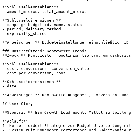
**Schlüsselkennzahlen:**

- amount_micros, total_amount_micros

**Schlüsseldimensionen:**

- campaign_budget_id, name, status

- period, delivery_method

- explicitly_shared

**Anweisungen:** Budgeteinstellungen einschließlich ID,
### Unterstützend: Kontoweite Trends

**Zweck:** Kontoweite Trendlinien liefern, um sicherzus
**Schlüsselkennzahlen:**

- cost, conversions, conversion_value

- cost_per_conversion, roas

**Schlüsseldimensionen:**

- date

**Anweisungen:** Kontoweite Ausgaben-, Conversion- und 
## User Story

**Szenario:** Ein Growth Lead möchte Mittel zu leistung
**Ablauf:**

1. Nutzer fordert Strategie zur Budget-Umverteilung mit
2. System ruft Kampagnen-Performance und Budgetkonfigur