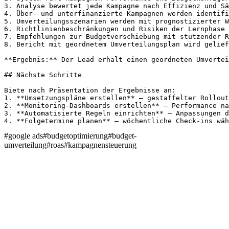
3. Analyse bewertet jede Kampagne nach Effizienz und Sä
4. Über- und unterfinanzierte Kampagnen werden identifi
5. Umverteilungsszenarien werden mit prognostizierter W
6. Richtlinienbeschränkungen und Risiken der Lernphase 
7. Empfehlungen zur Budgetverschiebung mit stützender R
8. Bericht mit geordnetem Umverteilungsplan wird gelief
**Ergebnis:** Der Lead erhält einen geordneten Umvertei
## Nächste Schritte

Biete nach Präsentation der Ergebnisse an:

1. **Umsetzungspläne erstellen** – gestaffelter Rollout
2. **Monitoring-Dashboards erstellen** – Performance na
3. **Automatisierte Regeln einrichten** – Anpassungen d
4. **Folgetermine planen** – wöchentliche Check-ins wäh
#
google ads
#
budgetoptimierung
#
budget-
umverteilung
#
roas
#
kampagnensteuerung