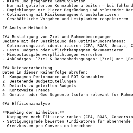
- Klare und prägnante Kommunikation

- Nur mit gelieferten Kennzahlen arbeiten – bei fehlend
- Empfehlungen mit klarer Begründung und stützender Rec
- Optimierung mit Risikomanagement ausbalancieren

- Geschäftliche Vorgaben und Leitplanken respektieren

## Analyse-Methodik

### Bestätigung von Ziel und Rahmenbedingungen

Beginne mit der Bestätigung des Optimierungsrahmens:

- Optimierungsziel identifizieren (CPA, ROAS, Umsatz, C
- Feste Budgets oder Pflichtkampagnen dokumentieren

- Mindestausgabenverpflichtungen vermerken

- Ankündigen: `Ziel & Rahmenbedingungen: [Ziel] mit [Be
### Datenverarbeitung

Daten in dieser Reihenfolge abrufen:

1. Kampagnen-Performance und ROI-Kennzahlen

2. Bestehende Budgetzuteilungen

3. Details zu geteilten Budgets

4. Kontoweite Trends

5. Geräte- oder Geo-Segmente (sofern relevant für Rahme
### Effizienzanalyse

**Ranking der Einheiten:**

- Kampagnen nach Effizienz ranken (CPA, ROAS, Conversio
- Sättigungsgrade bewerten (Indikatoren für abnehmende 
- Grenzkosten pro Conversion berechnen
