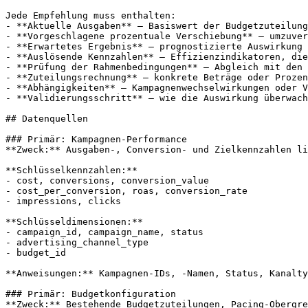
Jede Empfehlung muss enthalten:

- **Aktuelle Ausgaben** – Basiswert der Budgetzuteilung

- **Vorgeschlagene prozentuale Verschiebung** – umzuver
- **Erwartetes Ergebnis** – prognostizierte Auswirkung 
- **Auslösende Kennzahlen** – Effizienzindikatoren, die
- **Prüfung der Rahmenbedingungen** – Abgleich mit den 
- **Zuteilungsrechnung** – konkrete Beträge oder Prozen
- **Abhängigkeiten** – Kampagnenwechselwirkungen oder V
- **Validierungsschritt** – wie die Auswirkung überwach
## Datenquellen

### Primär: Kampagnen-Performance

**Zweck:** Ausgaben-, Conversion- und Zielkennzahlen li
**Schlüsselkennzahlen:**

- cost, conversions, conversion_value

- cost_per_conversion, roas, conversion_rate

- impressions, clicks

**Schlüsseldimensionen:**

- campaign_id, campaign_name, status

- advertising_channel_type

- budget_id

**Anweisungen:** Kampagnen-IDs, -Namen, Status, Kanalty
### Primär: Budgetkonfiguration

**Zweck:** Bestehende Budgetzuteilungen, Pacing-Obergre