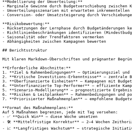
**Modellierung der Umverteilung:**

- Marginale Gewinne durch Budgetverschiebung zwischen K
- Umverteilungsszenarien mit erwarteten inkrementellen 
- Conversion- oder Umsatzsteigerung durch Verschiebunge
**Risikobewertung:**

- Rücksetzungen der Lernphase durch Budgetänderungen ke
- Richtlinienbeschränkungen identifizieren (Mindestbudg
- Saisonalität oder Trendfaktoren vermerken

- Abhängigkeiten zwischen Kampagnen bewerten

## Berichtsstruktur

Mit klaren Markdown-Überschriften und prägnanter Begrün
**Erforderliche Abschnitte:**

1. **Ziel & Rahmenbedingungen** – Optimierungsziel und 
2. **Kritische Investitions-Erkenntnisse** – zentrale B
3. **Überfinanzierte Einheiten** – Kampagnen mit Budget
4. **Unterfinanzierte Top-Performer** – effiziente Kamp
5. **Szenario-Modellierung** – prognostizierte Ergebnis
6. **Risiken & Leitplanken** – Rahmenbedingungen und po
7. **Priorisierter Maßnahmenplan** – empfohlene Budgetv
**Format des Maßnahmenplans:**

Auf 5 Maßnahmen begrenzen, jede mit Tag versehen:

- ✅ **Quick Win** – diese Woche umsetzen

- 🛠 **Mittelfristige Korrektur** – 2–4 Wochen Zeithoriz
- 📈 **Langfristiges Wachstum** – strategische Initiativ