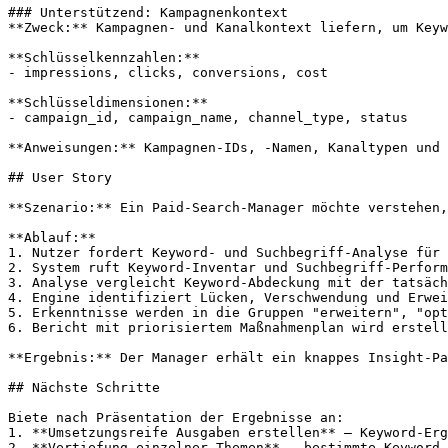
### Unterstützend: Kampagnenkontext

**Zweck:** Kampagnen- und Kanalkontext liefern, um Keyw
**Schlüsselkennzahlen:**

- impressions, clicks, conversions, cost

**Schlüsseldimensionen:**

- campaign_id, campaign_name, channel_type, status

**Anweisungen:** Kampagnen-IDs, -Namen, Kanaltypen und 
## User Story

**Szenario:** Ein Paid-Search-Manager möchte verstehen,
**Ablauf:**

1. Nutzer fordert Keyword- und Suchbegriff-Analyse für 
2. System ruft Keyword-Inventar und Suchbegriff-Perform
3. Analyse vergleicht Keyword-Abdeckung mit der tatsäch
4. Engine identifiziert Lücken, Verschwendung und Erwei
5. Erkenntnisse werden in die Gruppen "erweitern", "opt
6. Bericht mit priorisiertem Maßnahmenplan wird erstell
**Ergebnis:** Der Manager erhält ein knappes Insight-Pa
## Nächste Schritte

Biete nach Präsentation der Ergebnisse an:

1. **Umsetzungsreife Ausgaben erstellen** – Keyword-Erg
2. **Vertiefung einzelner Themen** – bestimmte Keyword-