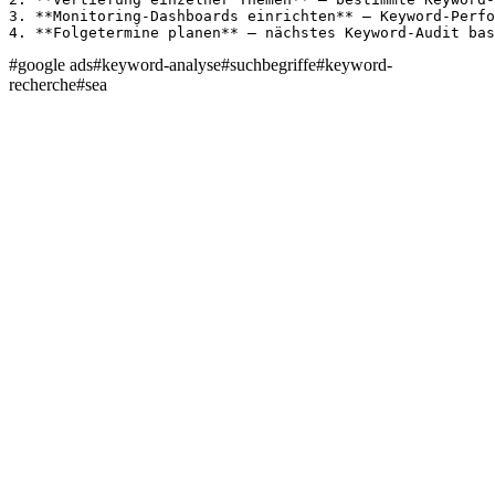
3. **Monitoring-Dashboards einrichten** – Keyword-Perfo
4. **Folgetermine planen** – nächstes Keyword-Audit bas
#
google ads
#
keyword-analyse
#
suchbegriffe
#
keyword-
recherche
#
sea