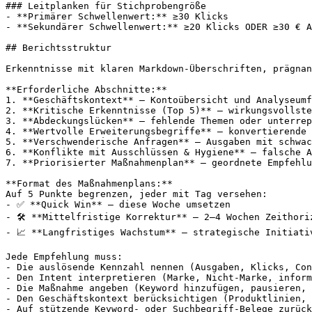
### Leitplanken für Stichprobengröße

- **Primärer Schwellenwert:** ≥30 Klicks

- **Sekundärer Schwellenwert:** ≥20 Klicks ODER ≥30 € A
## Berichtsstruktur

Erkenntnisse mit klaren Markdown-Überschriften, prägnan
**Erforderliche Abschnitte:**

1. **Geschäftskontext** – Kontoübersicht und Analyseumf
2. **Kritische Erkenntnisse (Top 5)** – wirkungsvollste
3. **Abdeckungslücken** – fehlende Themen oder unterrep
4. **Wertvolle Erweiterungsbegriffe** – konvertierende 
5. **Verschwenderische Anfragen** – Ausgaben mit schwac
6. **Konflikte mit Ausschlüssen & Hygiene** – falsche A
7. **Priorisierter Maßnahmenplan** – geordnete Empfehlu
**Format des Maßnahmenplans:**

Auf 5 Punkte begrenzen, jeder mit Tag versehen:

- ✅ **Quick Win** – diese Woche umsetzen

- 🛠 **Mittelfristige Korrektur** – 2–4 Wochen Zeithoriz
- 📈 **Langfristiges Wachstum** – strategische Initiativ
Jede Empfehlung muss:

- Die auslösende Kennzahl nennen (Ausgaben, Klicks, Con
- Den Intent interpretieren (Marke, Nicht-Marke, inform
- Die Maßnahme angeben (Keyword hinzufügen, pausieren, 
- Den Geschäftskontext berücksichtigen (Produktlinien, 
- Auf stützende Keyword- oder Suchbegriff-Belege zurück