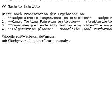
## Nächste Schritte

Biete nach Präsentation der Ergebnisse an:

1. **Budgetumverteilungsszenarien erstellen** – Budgetv
2. **Kanal-Testing-Fahrplan erstellen** – strukturierte
3. **Kanalübergreifende Attribution einrichten** – ansp
4. **Folgetermine planen** – monatliche Kanal-Performan
#
google ads
#
werbekanäle
#
media-
mix
#
budgetverteilung
#
performance-analyse