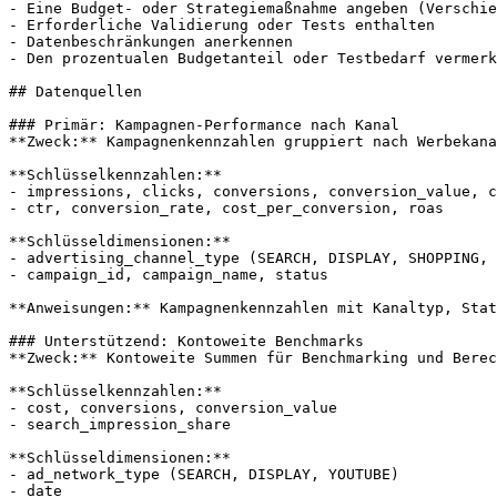
- Eine Budget- oder Strategiemaßnahme angeben (Verschie
- Erforderliche Validierung oder Tests enthalten

- Datenbeschränkungen anerkennen

- Den prozentualen Budgetanteil oder Testbedarf vermerk
## Datenquellen

### Primär: Kampagnen-Performance nach Kanal

**Zweck:** Kampagnenkennzahlen gruppiert nach Werbekana
**Schlüsselkennzahlen:**

- impressions, clicks, conversions, conversion_value, c
- ctr, conversion_rate, cost_per_conversion, roas

**Schlüsseldimensionen:**

- advertising_channel_type (SEARCH, DISPLAY, SHOPPING, 
- campaign_id, campaign_name, status

**Anweisungen:** Kampagnenkennzahlen mit Kanaltyp, Stat
### Unterstützend: Kontoweite Benchmarks

**Zweck:** Kontoweite Summen für Benchmarking und Berec
**Schlüsselkennzahlen:**

- cost, conversions, conversion_value

- search_impression_share

**Schlüsseldimensionen:**

- ad_network_type (SEARCH, DISPLAY, YOUTUBE)

- date
