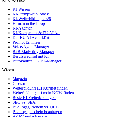
KI & Wechsel
KI-Wissen
KI-Prompt-Bibliothek
KI-Weiterbildung 2026
Human in the Loop
KI-Agenten
KI-Kompetenz & EU AI Act
Der EU AI Act erklärt
Prompt Engineer
Voice-Agent Manager
B2B Marketing Manager
Berufswechsel mit KI
Bürokauffrau → KI-Manager
Wissen
Magazin
Glossar
Weiterbildung auf Kursnet finden
Weiterbildung auf mein NOW finden
Beste KI-Weiterbildungen
SEO vs. SEA
Bildungsgutschein vs. QCG
Bildungsgutschein beantragen
AZAV einfach erklärt