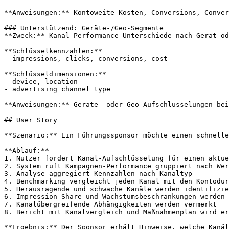
**Anweisungen:** Kontoweite Kosten, Conversions, Conver
### Unterstützend: Geräte-/Geo-Segmente

**Zweck:** Kanal-Performance-Unterschiede nach Gerät od
**Schlüsselkennzahlen:**

- impressions, clicks, conversions, cost

**Schlüsseldimensionen:**

- device, location

- advertising_channel_type

**Anweisungen:** Geräte- oder Geo-Aufschlüsselungen bei
## User Story

**Szenario:** Ein Führungssponsor möchte einen schnelle
**Ablauf:**

1. Nutzer fordert Kanal-Aufschlüsselung für einen aktue
2. System ruft Kampagnen-Performance gruppiert nach Wer
3. Analyse aggregiert Kennzahlen nach Kanaltyp

4. Benchmarking vergleicht jeden Kanal mit den Kontodur
5. Herausragende und schwache Kanäle werden identifizie
6. Impression Share und Wachstumsbeschränkungen werden 
7. Kanalübergreifende Abhängigkeiten werden vermerkt

8. Bericht mit Kanalvergleich und Maßnahmenplan wird er
**Ergebnis:** Der Sponsor erhält Hinweise, welche Kanäl