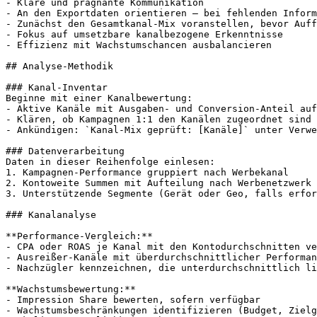
- Klare und prägnante Kommunikation

- An den Exportdaten orientieren – bei fehlenden Inform
- Zunächst den Gesamtkanal-Mix voranstellen, bevor Auff
- Fokus auf umsetzbare kanalbezogene Erkenntnisse

- Effizienz mit Wachstumschancen ausbalancieren

## Analyse-Methodik

### Kanal-Inventar

Beginne mit einer Kanalbewertung:

- Aktive Kanäle mit Ausgaben- und Conversion-Anteil auf
- Klären, ob Kampagnen 1:1 den Kanälen zugeordnet sind 
- Ankündigen: `Kanal-Mix geprüft: [Kanäle]` unter Verwe
### Datenverarbeitung

Daten in dieser Reihenfolge einlesen:

1. Kampagnen-Performance gruppiert nach Werbekanal

2. Kontoweite Summen mit Aufteilung nach Werbenetzwerk

3. Unterstützende Segmente (Gerät oder Geo, falls erfor
### Kanalanalyse

**Performance-Vergleich:**

- CPA oder ROAS je Kanal mit den Kontodurchschnitten ve
- Ausreißer-Kanäle mit überdurchschnittlicher Performan
- Nachzügler kennzeichnen, die unterdurchschnittlich li
**Wachstumsbewertung:**

- Impression Share bewerten, sofern verfügbar

- Wachstumsbeschränkungen identifizieren (Budget, Zielg