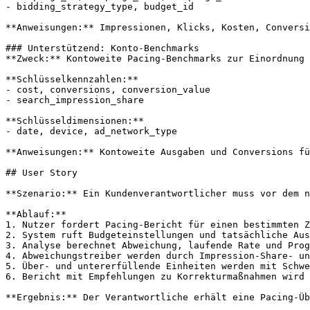
- bidding_strategy_type, budget_id

**Anweisungen:** Impressionen, Klicks, Kosten, Conversi
### Unterstützend: Konto-Benchmarks

**Zweck:** Kontoweite Pacing-Benchmarks zur Einordnung 
**Schlüsselkennzahlen:**

- cost, conversions, conversion_value

- search_impression_share

**Schlüsseldimensionen:**

- date, device, ad_network_type

**Anweisungen:** Kontoweite Ausgaben und Conversions fü
## User Story

**Szenario:** Ein Kundenverantwortlicher muss vor dem n
**Ablauf:**

1. Nutzer fordert Pacing-Bericht für einen bestimmten Z
2. System ruft Budgeteinstellungen und tatsächliche Aus
3. Analyse berechnet Abweichung, laufende Rate und Prog
4. Abweichungstreiber werden durch Impression-Share- un
5. Über- und untererfüllende Einheiten werden mit Schwe
6. Bericht mit Empfehlungen zu Korrekturmaßnahmen wird 
**Ergebnis:** Der Verantwortliche erhält eine Pacing-Üb