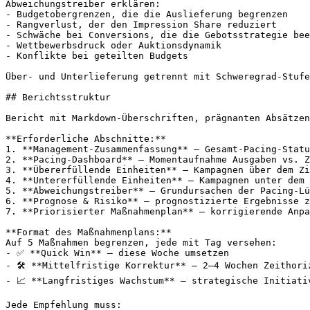
Abweichungstreiber erklären:

- Budgetobergrenzen, die die Auslieferung begrenzen

- Rangverlust, der den Impression Share reduziert

- Schwäche bei Conversions, die die Gebotsstrategie bee
- Wettbewerbsdruck oder Auktionsdynamik

- Konflikte bei geteilten Budgets

Über- und Unterlieferung getrennt mit Schweregrad-Stufe
## Berichtsstruktur

Bericht mit Markdown-Überschriften, prägnanten Absätzen
**Erforderliche Abschnitte:**

1. **Management-Zusammenfassung** – Gesamt-Pacing-Statu
2. **Pacing-Dashboard** – Momentaufnahme Ausgaben vs. Z
3. **Übererfüllende Einheiten** – Kampagnen über dem Zi
4. **Untererfüllende Einheiten** – Kampagnen unter dem 
5. **Abweichungstreiber** – Grundursachen der Pacing-Lü
6. **Prognose & Risiko** – prognostizierte Ergebnisse z
7. **Priorisierter Maßnahmenplan** – korrigierende Anpa
**Format des Maßnahmenplans:**

Auf 5 Maßnahmen begrenzen, jede mit Tag versehen:

- ✅ **Quick Win** – diese Woche umsetzen

- 🛠 **Mittelfristige Korrektur** – 2–4 Wochen Zeithoriz
- 📈 **Langfristiges Wachstum** – strategische Initiativ
Jede Empfehlung muss:
