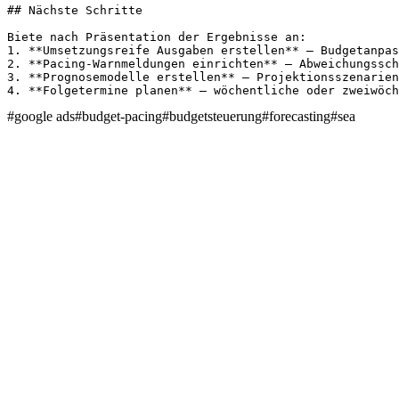
## Nächste Schritte

Biete nach Präsentation der Ergebnisse an:

1. **Umsetzungsreife Ausgaben erstellen** – Budgetanpas
2. **Pacing-Warnmeldungen einrichten** – Abweichungssch
3. **Prognosemodelle erstellen** – Projektionsszenarien
4. **Folgetermine planen** – wöchentliche oder zweiwöch
#
google ads
#
budget-pacing
#
budgetsteuerung
#
forecasting
#
sea