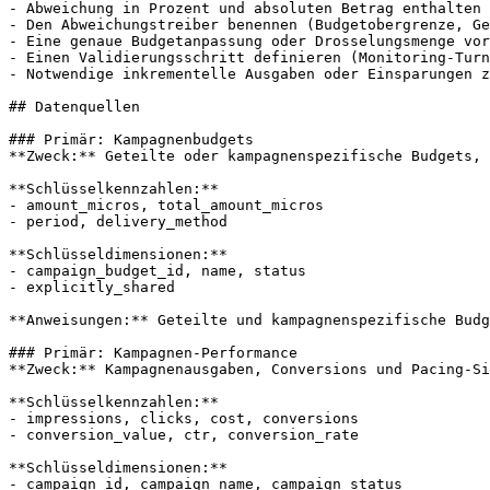
- Abweichung in Prozent und absoluten Betrag enthalten

- Den Abweichungstreiber benennen (Budgetobergrenze, Ge
- Eine genaue Budgetanpassung oder Drosselungsmenge vor
- Einen Validierungsschritt definieren (Monitoring-Turn
- Notwendige inkrementelle Ausgaben oder Einsparungen z
## Datenquellen

### Primär: Kampagnenbudgets

**Zweck:** Geteilte oder kampagnenspezifische Budgets, 
**Schlüsselkennzahlen:**

- amount_micros, total_amount_micros

- period, delivery_method

**Schlüsseldimensionen:**

- campaign_budget_id, name, status

- explicitly_shared

**Anweisungen:** Geteilte und kampagnenspezifische Budg
### Primär: Kampagnen-Performance

**Zweck:** Kampagnenausgaben, Conversions und Pacing-Si
**Schlüsselkennzahlen:**

- impressions, clicks, cost, conversions

- conversion_value, ctr, conversion_rate

**Schlüsseldimensionen:**

- campaign_id, campaign_name, campaign_status
