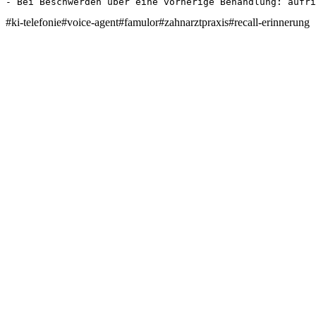
- Bei Beschwerden über eine vorherige Behandlung: aufri
#
ki-telefonie
#
voice-agent
#
famulor
#
zahnarztpraxis
#
recall-erinnerung