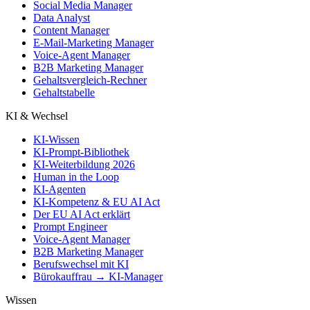
Social Media Manager
Data Analyst
Content Manager
E-Mail-Marketing Manager
Voice-Agent Manager
B2B Marketing Manager
Gehaltsvergleich-Rechner
Gehaltstabelle
KI & Wechsel
KI-Wissen
KI-Prompt-Bibliothek
KI-Weiterbildung 2026
Human in the Loop
KI-Agenten
KI-Kompetenz & EU AI Act
Der EU AI Act erklärt
Prompt Engineer
Voice-Agent Manager
B2B Marketing Manager
Berufswechsel mit KI
Bürokauffrau → KI-Manager
Wissen