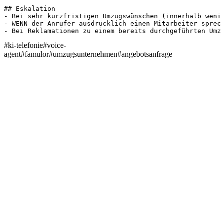
## Eskalation

- Bei sehr kurzfristigen Umzugswünschen (innerhalb weni
- WENN der Anrufer ausdrücklich einen Mitarbeiter sprec
- Bei Reklamationen zu einem bereits durchgeführten Umz
#
ki-telefonie
#
voice-
agent
#
famulor
#
umzugsunternehmen
#
angebotsanfrage