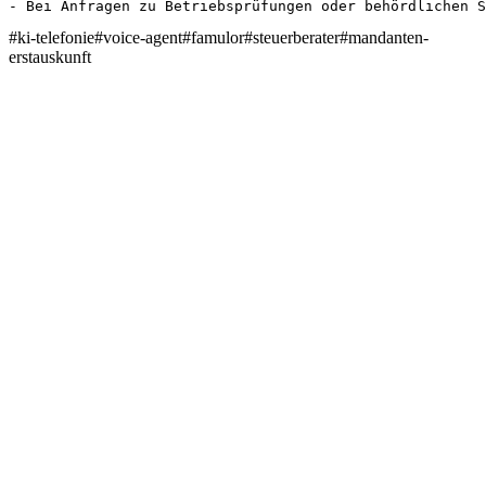
- Bei Anfragen zu Betriebsprüfungen oder behördlichen S
#
ki-telefonie
#
voice-agent
#
famulor
#
steuerberater
#
mandanten-
erstauskunft