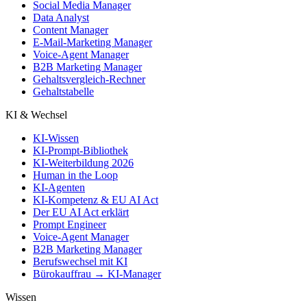
Social Media Manager
Data Analyst
Content Manager
E-Mail-Marketing Manager
Voice-Agent Manager
B2B Marketing Manager
Gehaltsvergleich-Rechner
Gehaltstabelle
KI & Wechsel
KI-Wissen
KI-Prompt-Bibliothek
KI-Weiterbildung 2026
Human in the Loop
KI-Agenten
KI-Kompetenz & EU AI Act
Der EU AI Act erklärt
Prompt Engineer
Voice-Agent Manager
B2B Marketing Manager
Berufswechsel mit KI
Bürokauffrau → KI-Manager
Wissen