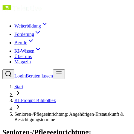
Weiterbildung
Förderung
Berufe
KI-Wissen
Über uns
Magazin
Login
Beraten lassen
Start
KI-Prompt-Bibliothek
Senioren-/Pflegeeinrichtung: Angehörigen-Erstauskunft &
Besichtigungstermine
Senioren-/Pflegeeinrichtung: