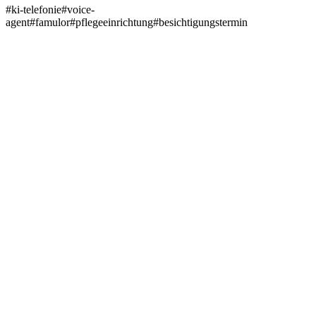
#
ki-telefonie
#
voice-
agent
#
famulor
#
pflegeeinrichtung
#
besichtigungstermin