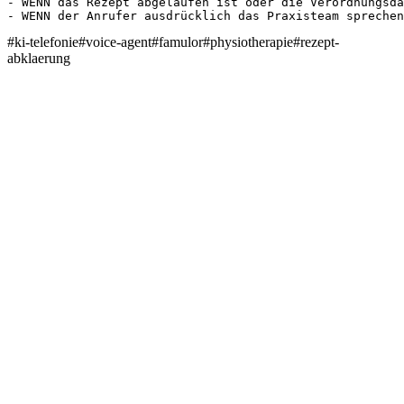
- WENN das Rezept abgelaufen ist oder die Verordnungsda
- WENN der Anrufer ausdrücklich das Praxisteam sprechen
#
ki-telefonie
#
voice-agent
#
famulor
#
physiotherapie
#
rezept-
abklaerung