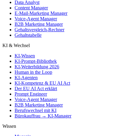
Data Analyst
Content Manager
E-Mail-Marketing Manager
Voice-Agent Manager
B2B Marketing Manager
Gehaltsvergleich-Rechner
Gehaltstabelle
KI & Wechsel
KI-Wissen
KI-Prompt-Bibliothek
KI-Weiterbildung 2026
Human in the Loop
KI-Agenten
KI-Kompetenz & EU AI Act
Der EU AI Act erklärt
Prompt Engineer
Voice-Agent Manager
B2B Marketing Manager
Berufswechsel mit KI
Bürokauffrau → KI-Manager
Wissen