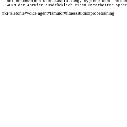
- Bei Beschwerden über Ausstattung, Hygiene oder Person
- WENN der Anrufer ausdrücklich einen Mitarbeiter sprec
#
ki-telefonie
#
voice-agent
#
famulor
#
fitnessstudio
#
probetraining