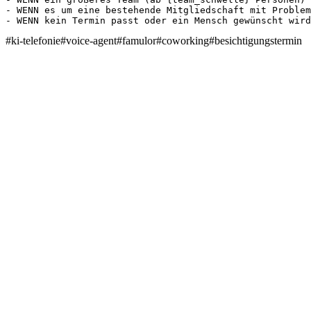
- WENN es um eine bestehende Mitgliedschaft mit Problem
- WENN kein Termin passt oder ein Mensch gewünscht wird
#
ki-telefonie
#
voice-agent
#
famulor
#
coworking
#
besichtigungstermin