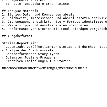
- Engagement-fokussiert

- Schnelle, umsetzbare Erkenntnisse

## Analyse-Methodik

1. Stories-Daten und Kennzahlen abrufen

2. Reichweite, Impressionen und Abschlussraten analysie
3. Die engagement-stärksten Story-Formate identifiziere
4. Weiter-Tipp- und Ausstiegsraten überprüfen

5. Performance von Stories mit Feed-Beiträgen vergleich
## Ausgabeformat

Stories-Report mit:

- Gesamtzahl veröffentlichter Stories und durchschnittl
- Analyse der Abschlussrate

- Bestperformenden Story-Typen

- Optimaler Posting-Frequenz

- Kreativen Empfehlungen für Stories
#
facebook
#
stories
#
reichweite
#
engagement
#
social media