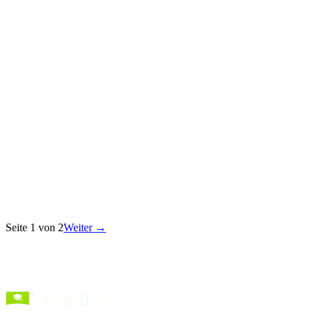
KI-Weiterbildungspflicht 2026: Warum die
Trainingslücke in Deutschland wächst
Ab August 2026 drohen Sanktionen bei fehlender KI-Kompetenz.
Was das für deinen Job bedeutet – und wie du jetzt vorne bleibst.
13. Juli 2026
·
4
Min. Lesezeit
KI & Marketing
KI-Jobs-Barometer 2026: Was die PwC-Studie für
deinen Job bedeutet
PwC AI Jobs Barometer 2026: 1,3 % der Stellen in Deutschland
sind KI-bezogen. Was das für deinen Job & deine Weiterbildung
bedeutet – jetzt…
Seite
1
von
2
Weiter →
9. Juli 2026
·
5
Min. Lesezeit