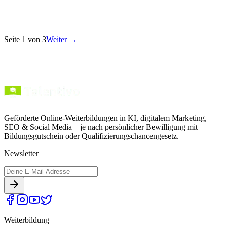
Starte durch: So wirst du in 12 Wochen vom SEO-Profi zum AI-
Search-Strategen. Mit gefragten Skills, praxisnahem Portfolio und
kompletter…
Seite
1
von
3
Weiter →
23. Oktober 2025
·
4
Min. Lesezeit
Geförderte Online-Weiterbildungen in KI, digitalem Marketing,
SEO & Social Media – je nach persönlicher Bewilligung mit
Bildungsgutschein oder Qualifizierungschancengesetz.
Newsletter
Weiterbildung